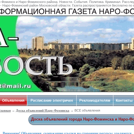
-Фоминск и Наро-Фоминского района. Новости. События. Политика. Криминал. Рассле
- Наро-Фоминский район Московской области. Газета распространяется бесплатно по в
Объявления
Расписание электричек
Рекламодателям
Контакты
лавная
→
Доска объявлений Наро-Фоминска
→ ВСЕ объявления
Доска объявлений города Наро-Фоминска и Наро-Ф
Внимание! Объявления, содержащие ссылки на сторонние ресурсы, удаляются.