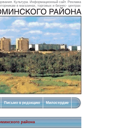
дования. Культура. Информационный сайт. Реклама
торникам в магазинах, торговых и бизнес- центрах
Письмо в редакцию
Милосердие
оминского района