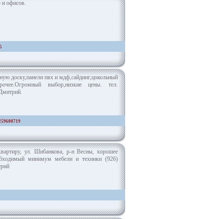
 и офисов.
5
ную доску,панели пвх и мдф,сайдинг,цокольный
очее.Огромный выбор,низкие цены. тел.
Дмитрий.
259600719
квартиру, ул. Шибанкова, р-н Весны, хорошее
обходимый минимум мебели и техники (926)
трий