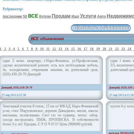
Рубрикатор:
ВСЕ
Продам
Услуги
Недвижимо
последние 50
Куплю
Ищу
Авто
ВСЕ объявления
1
2
3
4
5
6
7
8
9
10
11
12
13
14
15
16
17
18
19
20
21
22
23
24
сдам 2 комн. квартиру, г.Наро-Фоминск, ул.Профсоюзная,
сдам 1 комн. 
сделан косметический ремонт, есть вся необходимая мебель,
3/5, косметичес
тв, холодильник, стиральная машина, на длительный срок,
длительный сро
(926) 430-29-70 Дмитрий
Дмитрий, (926) 430-29-70
Дмитрий, (926) 430-
27 апр 2012 в 15:38
27 апр 2012 в 15:38
Земельный участок 8 соток, 15 км от МКАД, Наро-Фоминский
куплю б-у холо
р-он, с/пос Марушкинское, деревня Давыдково, жилая, школа,
магазины, поликлиника. Свет газ по границе, метал. забор,
соседи построились. ПМЖ, ПРОПИСКА. В собственности
более 3-х лет. Продаю, С Р О Ч Н О! Цена 2900000 рублей.
наталья, 891681420