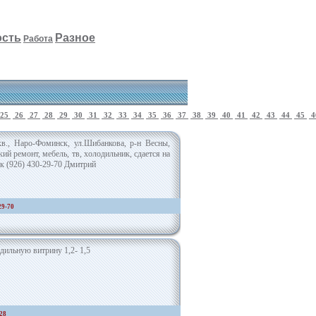
сть
Разное
Работа
25
26
27
28
29
30
31
32
33
34
35
36
37
38
39
40
41
42
43
44
45
4
кв., Наро-Фоминск, ул.Шибанкова, р-н Весны,
кий ремонт, мебель, тв, холодильник, сдается на
к (926) 430-29-70 Дмитрий
29-70
дильную витрину 1,2- 1,5
28