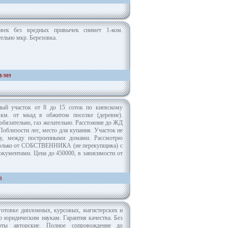
век без вредных привычек снимет 1-ком.
тельно мкр. Березовка.
8-909
ый участок от 8 до 15 соток по киевскому
км. от мкад в обжитом поселке (деревне).
обязательно, газ желательно. Расстояние до ЖД
 Поблизости лес, место для купания. Участок не
су, между построенными домами. Рассмотрю
олько от СОБСТВЕННИКА (не перекупщика) с
кументами. Цена до 450000, в зависимости от
3
отовке дипломных, курсовых, магистерских и
о юридическим наукам. Гарантия качества. Без
боты авторские. Полное сопровождение до