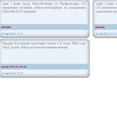
сдам 1 комн. кв-ру, Наро-Фоминск, ул. Профсоюзная, 2/5,
сдам 1 комн. 
нормальное состояние, мебель необходимая, тв, холодильник
3/5, косметичес
(926) 430-29-70 Дмитрий
длительный сро
Дмитрий, .
Дмитрий, .
23 апр 2012 в 11:53
23 апр 2012 в 11:53
Продам 8-угольный карточный столик и 4 стула 1944 года.
Орех, резьба. Набор изготовлен пленным немцем.
сергей, 8-903-814-60-38
21 апр 2012 в 23:23