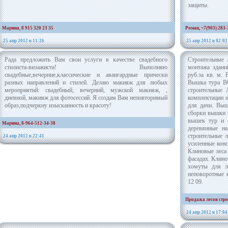
защиты.
Марина, 8 915 320 23 35
Роман, +7(903) 283-
25 апр 2012 в 11:26
25 апр 2012 в 02:02
Рада предложить Вам свои услуги в качестве свадебного
Строительные 
стилиста-визажиста! Выполняю
монтажа здани
свадебные,вечерние,классические и авангардные прически
руб.за кв. м.
разных направлений и стилей. Делаю макияж для любых
Вышка тура ВС
мероприятий: свадебный, вечерний, мужской макияж, ,
строительные
дневной, макияж для фотосессий. Я создам Вам неповторимый
комплектации 
образ,подчеркну изысканность и красоту!
для дачи. Выш
сборки вышки т
вышек тур и с
Марина, 8-964-512-34-38
деревянные на
строительные л
24 апр 2012 в 22:41
усиленные конс
Клиновые леса
фасадах. Клино
хомуты для л
неповоротные к
12 09.
Продажа лесов стро
24 апр 2012 в 17:04