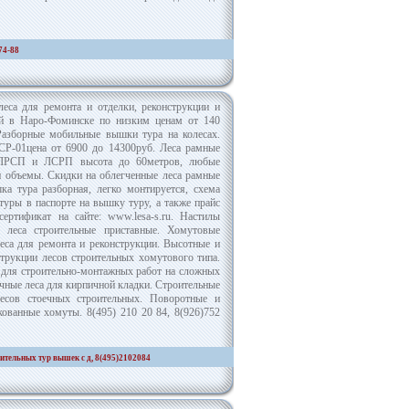
74-88
леса для ремонта и отделки, реконструкции и
й в Наро-Фоминске по низким ценам от 140
 Разборные мобильные вышки тура на колесах.
Р-01цена от 6900 до 14300руб. Леса рамные
 ЛРСП и ЛСРП высота до 60метров, любые
и объемы. Скидки на облегченные леса рамные
ка тура разборная, легко монтируется, схема
уры в паспорте на вышку туру, а также прайс
ертификат на сайте: www.lesa-s.ru. Настилы
 леса строительные приставные. Хомутовые
еса для ремонта и реконструкции. Высотные и
трукции лесов строительных хомутового типа.
 для строительно-монтажных работ на сложных
чные леса для кирпичной кладки. Строительные
есов стоечных строительных. Поворотные и
ованные хомуты. 8(495) 210 20 84, 8(926)752
ительных тур вышек с д, 8(495)2102084