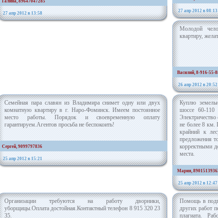
Галина, 89647047285
27 апр 2012 в 08:13
27 апр 2012 в 13:58
Молодой чело
квартиру, жела
Василий, 8-916-55-8
26 апр 2012 в 20:52
Семейная пара славян из Владимира снимет одну или двух
Куплю земельн
комнатную квартиру в г. Наро-Фоминск. Имеем постоянное
шоссе 60-110 
место работы. Порядок и своевременную оплату
Электричество 
гарантируем.Агентов просьба не беспокоить!
не более 8 км.
крайний к ле
предложения т
корректными до
Сергей, 9099797836
места.
25 апр 2012 в 15:21
Мария, 8901513936
25 апр 2012 в 12:47
Организации требуются на работу дворники,
Помощь в подг
уборщицы.Оплата достойная.Контактный телефон 8 915 320 23
других работ п
35.
плагиата. Ра