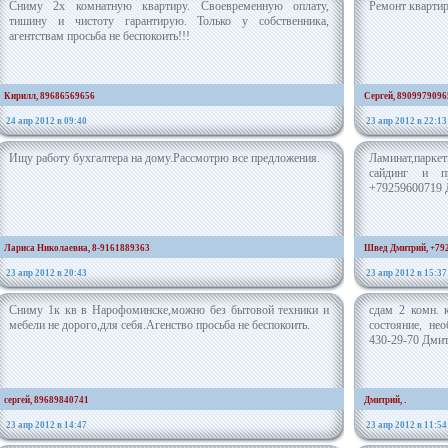
Сниму 2х комнатную квартиру. Своевременную оплату,
Ремонт квартир
тишину и чистоту гарантирую. Только у собственника,
агентствам просьба не беспокоить!!!
Кирилл, 89686569656
Сергей, 8909979096
24 апр 2012 в 09:40
23 апр 2012 в 22:13
Ищу работу бухгалтера на дому.Рассмотрю все предложения.
Ламинат,паркет
сайдинг и пр
+79259600719 
Лариса Николаевна, 8-9161889363
Швед Дмитрий, +79
23 апр 2012 в 20:43
23 апр 2012 в 15:37
Сниму 1к кв в Нарофоминске,можно без бытовой техники и
сдам 2 комн. 
мебели не дорого,для себя.Агенство просьба не беспокоить.
состояние, не
430-29-70 Дми
сергей, 89689840741
Дмитрий, .
23 апр 2012 в 14:47
23 апр 2012 в 11:54