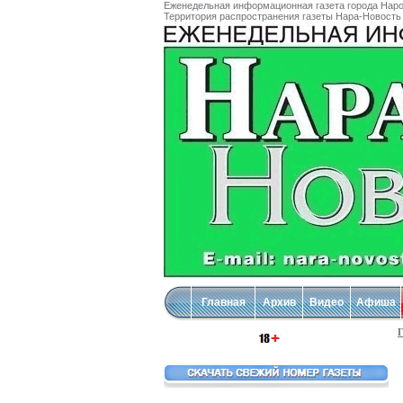
Еженедельная информационная газета города Наро
Территория распространения газеты Нара-Новость 
Главная
Архив
Видео
Афиша
Г