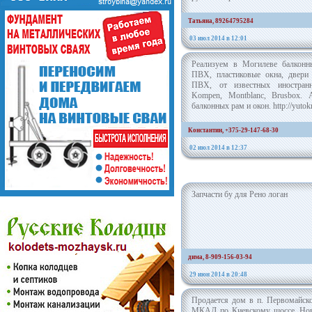
Татьяна, 89264795284
03 июл 2014 в 12:01
Реализуем в Могилеве балконн
ПВХ, пластиковые окна, двер
ПВХ, от известных иностранн
Kompen, Montblanc, Brusbox.
балконных рам и окон. http://yutok
Константин, +375-29-147-68-30
02 июл 2014 в 12:37
Запчасти бу для Рено логан
дима, 8-909-156-03-94
29 июн 2014 в 20:48
Продается дом в п. Первомайск
МКАД по Киевскому шоссе. Нов