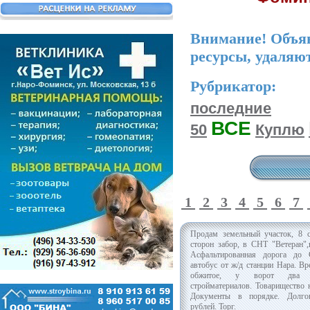
Внимание! Объяв
ресурсы, удаляю
Рубрикатор:
последние
ВСЕ
50
Куплю
1
2
3
4
5
6
7
Продам земельный участок, 8 с
сторон забор, в СНТ "Ветеран"
Асфальтированная дорога до
автобус от ж/д станции Нара. В
обжитое, у ворот два ма
стройматериалов. Товарищество 
Документы в порядке. Долгов
рублей. Торг.