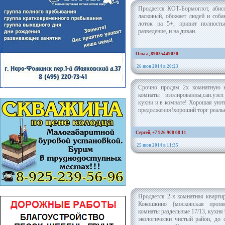
Продается КОТ-Бормоглот, абисс
ласковый, обожает людей и собак
лоток на 5+, привит полност
разведение, и на диван.
Ольга, 89035449020
26 июн 2014 в 20:23
Срочно продам 2х комнатную к
комнаты изолированны,сан.узе
кухни и в комнате! Хорошая уют
предолжения!хороший торг реаль
Сергей, +7 926 908 08 11
25 июн 2014 в 11:35
Продается 2-х комнатная кварти
Кокошкино (московская пропис
комнаты раздельные 17/13, кухня
экологически чистый район, до