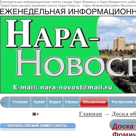
Еженедельная информационная газета города Наро-Фоминск и Наро-Фоминского район
Территория распространения газеты Нара-Новость - Наро-Фоминский район Московской
Главная
Архив
Видео
Афиша
Объявления
Расписание 
Главная
→
Доска о
Доска
Фомин