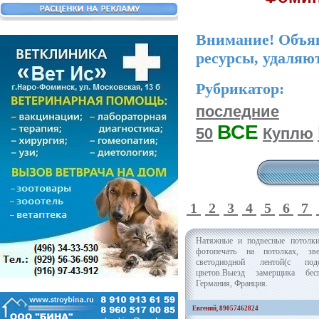
Внимание! Объяв
ресурсы, удаляю
Рубрикатор:
последние
ВСЕ
50
Куплю
1
2
3
4
5
6
7
Натяжные и подвесные потолки
фотопечать на потолках, зв
светодиодной лентой(с под
цветов.Выезд замерщика беспл
Германия, Франция.
Евгений, 89057462824