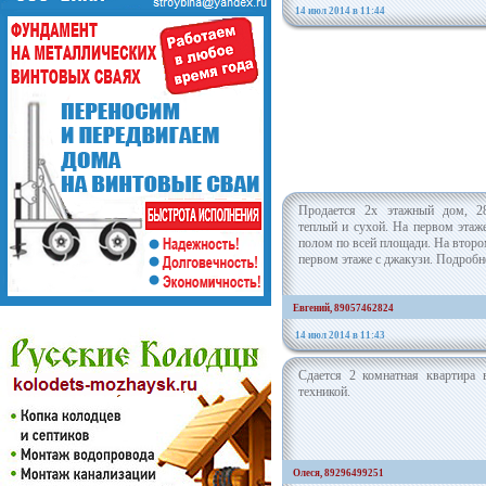
14 июл 2014 в 11:44
Продается 2х этажный дом, 28
теплый и сухой. На первом этаж
полом по всей площади. На втором
первом этаже с джакузи. Подробн
Евгений, 89057462824
14 июл 2014 в 11:43
Сдается 2 комнатная квартира 
техникой.
Олеся, 89296499251