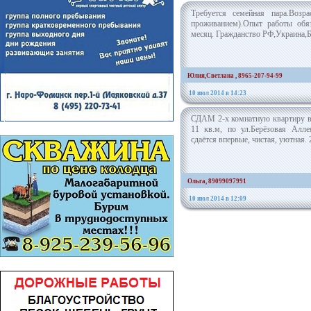
Требуется семейная пара.Возра
проживанием).Опыт работы обяз
месяц. Гражданство РФ,Украина,Б
Юлия,Светлана , 8965-207-94-99
10 июл 2014 в 14:23
СДАМ 2-х комнатную квартиру в 
11 кв.м, по ул.Берёзовая Алле
сдаётся впервые, чистая, уютная. 2
Ольга, 89099097991
10 июл 2014 в 12:09