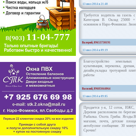
13 июл 2014 в 21:40
Требуется водитель на газель 
Категория B. Оклад 25000 
основном в Наро-Фоминске. Звон
Валерий, 89653730191
13 июл 2014 в 09:19
Благоустройство земельных 
культивация, перекопка, дренаж
дизайн,укладка тротуарной пли
работы
Василий, 89685044064
13 июл 2014 в 09:05
Продается у-к, 12 соток, ИЖС,
Деревня расположена по берегам 
Рыбалка. Охота. Грибы. Ягоды.В 
магазин, почта, детские площа
автобусное сообщение. 30 минут
Срочно!