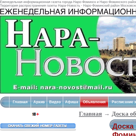
Еженедельная информационная газета города Наро-Фоминск и Наро-Фоминского район
Территория распространения газеты Нара-Новость - Наро-Фоминский район Московской
Главная
Архив
Видео
Афиша
Объявления
Расписание 
Главная
→
Доска о
Доска
Фомин